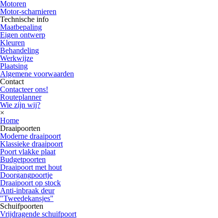
Motoren
Motor-scharnieren
Technische info
Maatbepaling
Eigen ontwerp
Kleuren
Behandeling
Werkwijze
Plaatsing
Algemene voorwaarden
Contact
Contacteer ons!
Routeplanner
Wie zijn wij?
×
Home
Draaipoorten
Moderne draaipoort
Klassieke draaipoort
Poort vlakke plaat
Budgetpoorten
Draaipoort met hout
Doorgangpoortje
Draaipoort op stock
Anti-inbraak deur
"Tweedekansjes"
Schuifpoorten
Vrijdragende schuifpoort