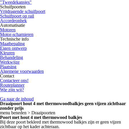
"Tweedekansjes"
Schuifpoorten
Vrijdragende schuifpoort
Schuifpoort op rail
Accordeonhek
Automatisatie
Motoren
Motor-scharnieren
Technische info
Maatbepaling
Eigen ontwerp
Kleuren
Behandeling
Werkwijze
Plaatsing
Algemene voorwaarden
Contact
Contacteer ons!
Routeplanner
Wie zijn wij?
Ga naar de inhoud
Draaipoort hout 4 met thermowoodbalkjes geen vijzen zichtbaar
zonder prijs
menu beneden > Draaipoorten
Poort met hout 4 met thermowood balkjes
Bij deze poort bekleed met thermowood balkjes zijn er geen vijzen
zichtbaar op het kader achteraan.