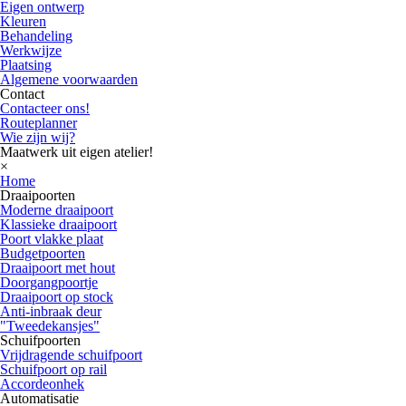
Eigen ontwerp
Kleuren
Behandeling
Werkwijze
Plaatsing
Algemene voorwaarden
Contact
Contacteer ons!
Routeplanner
Wie zijn wij?
Maatwerk uit eigen atelier!
×
Home
Draaipoorten
Moderne draaipoort
Klassieke draaipoort
Poort vlakke plaat
Budgetpoorten
Draaipoort met hout
Doorgangpoortje
Draaipoort op stock
Anti-inbraak deur
"Tweedekansjes"
Schuifpoorten
Vrijdragende schuifpoort
Schuifpoort op rail
Accordeonhek
Automatisatie