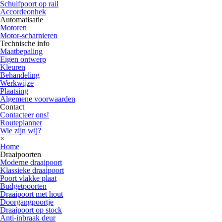
Schuifpoort op rail
Accordeonhek
Automatisatie
Motoren
Motor-scharnieren
Technische info
Maatbepaling
Eigen ontwerp
Kleuren
Behandeling
Werkwijze
Plaatsing
Algemene voorwaarden
Contact
Contacteer ons!
Routeplanner
Wie zijn wij?
×
Home
Draaipoorten
Moderne draaipoort
Klassieke draaipoort
Poort vlakke plaat
Budgetpoorten
Draaipoort met hout
Doorgangpoortje
Draaipoort op stock
Anti-inbraak deur