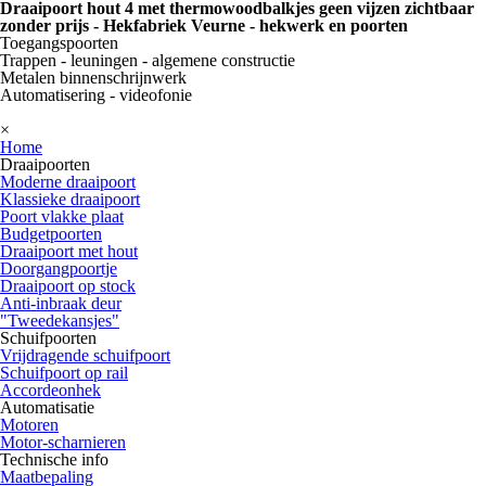
Draaipoort hout 4 met thermowoodbalkjes geen vijzen zichtbaar
zonder prijs - Hekfabriek Veurne - hekwerk en poorten
T
oegangspoorten
Trappen - leuningen - algemene constructie
Metalen binnenschrijnwerk
Automatisering - videofonie
×
Home
Draaipoorten
Moderne draaipoort
Klassieke draaipoort
Poort vlakke plaat
Budgetpoorten
Draaipoort met hout
Doorgangpoortje
Draaipoort op stock
Anti-inbraak deur
"Tweedekansjes"
Schuifpoorten
Vrijdragende schuifpoort
Schuifpoort op rail
Accordeonhek
Automatisatie
Motoren
Motor-scharnieren
Technische info
Maatbepaling